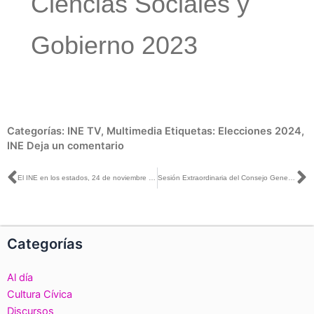
Ciencias Sociales y
Gobierno 2023
Categorías:
INE TV
,
Multimedia
Etiquetas:
Elecciones 2024
,
INE
Deja un comentario
Ant
S
El INE en los estados, 24 de noviembre de 2023
Sesión Extraordinaria del Consejo General, 25 de noviembre de 2023
Categorías
Al día
Cultura Cívica
Discursos