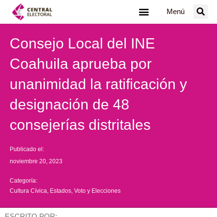
Ir
Menú
al
contenido
Consejo Local del INE
Coahuila aprueba por
unanimidad la ratificación y
designación de 48
consejerías distritales
Publicado el:
noviembre 20, 2023
Categoría:
Cultura Cívica
,
Estados
,
Voto y Elecciones
ESCRITO POR: