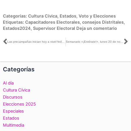
Categorías:
Cultura Cívica
,
Estados
,
Voto y Elecciones
Etiquetas:
Capacitadores Electorales
,
consejos Distritales
,
Estados2024
,
Supervisor Electoral
Deja un comentario
Ant
S
Las precampañas inician hoy a nivel federal, vigilaremos que se cumplan las reglas estatutarias y los topes de gastos de campaña: Carla Humphrey con Guadalupe Contreras
Semanario «¡Entérate!», lunes 20 de noviembre de 2023
Categorías
Al día
Cultura Cívica
Discursos
Elecciones 2025
Especiales
Estados
Multimedia