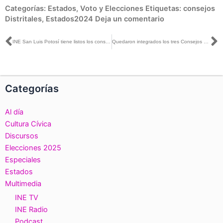
Categorías:
Estados
,
Voto y Elecciones
Etiquetas:
consejos
Distritales
,
Estados2024
Deja un comentario
Ant
S
INE San Luis Potosí tiene listos los consejos distritales de los procesos electorales 2023-2024 y 2026-2027
Quedaron integrados los tres Consejos Distritales del INE en el estado Aguascalientes
Categorías
Al día
Cultura Cívica
Discursos
Elecciones 2025
Especiales
Estados
Multimedia
INE TV
INE Radio
Podcast