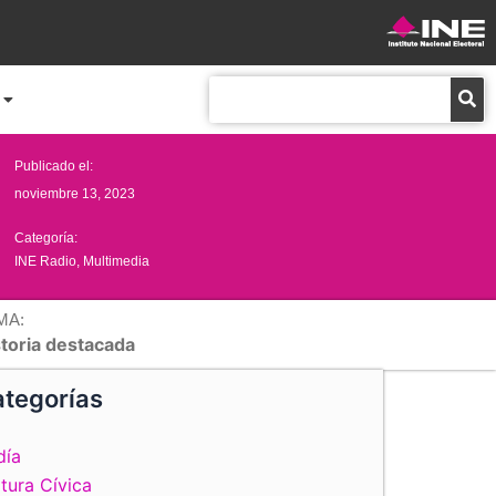
Buscar
Publicado el:
noviembre 13, 2023
Categoría:
INE Radio
,
Multimedia
MA:
storia destacada
tegorías
día
tura Cívica