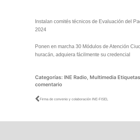
Instalan comités técnicos de Evaluación del P
2024
Ponen en marcha 30 Módulos de Atención Ciud
huracán, adquiera fácilmente su credencial
Categorías:
INE Radio
,
Multimedia
Etiqueta
comentario
Ant
Firma de convenio y colaboración INE-FISEL