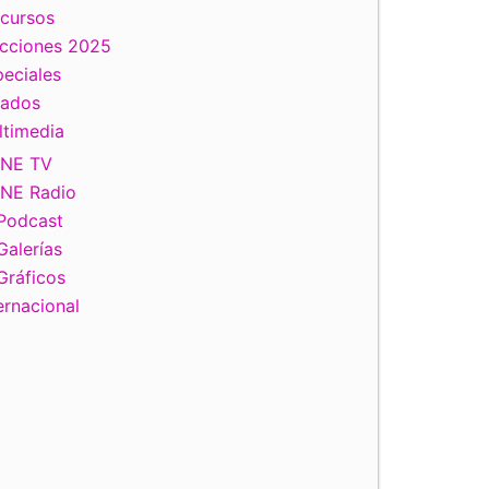
scursos
ecciones 2025
eciales
tados
ltimedia
INE TV
INE Radio
Podcast
Galerías
Gráficos
ernacional