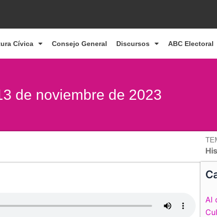
tura Cívica
Consejo General
Discursos
ABC Electoral
 13 de noviembre de 2023
TE
Hi
Ca
Al 
Cul