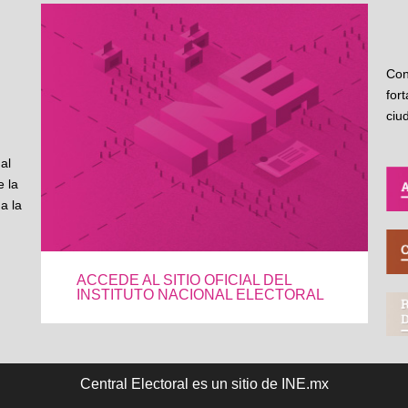
Con
for
ciu
al
 la
a la
ACCEDE AL SITIO OFICIAL DEL
INSTITUTO NACIONAL ELECTORAL
Central Electoral es un sitio de INE.mx