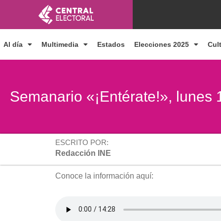
Ir
al
contenido
Al día
Multimedia
Estados
Elecciones 2025
Cul
Semanario «¡Entérate!», lunes
ESCRITO POR:
Redacción INE
Conoce la información aquí: