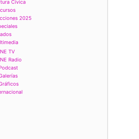
tura Cívica
scursos
ecciones 2025
eciales
tados
ltimedia
INE TV
INE Radio
Podcast
Galerías
Gráficos
ernacional