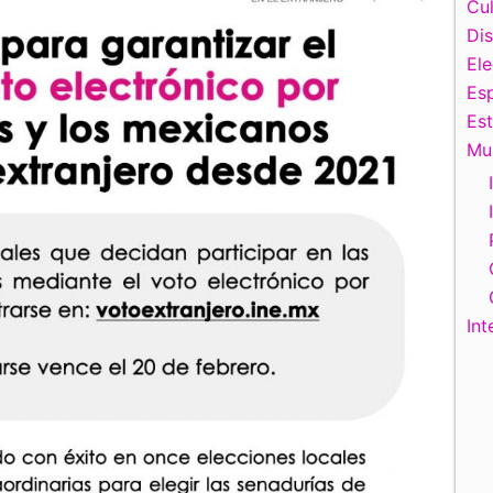
Cul
Di
El
Esp
Es
Mu
Int