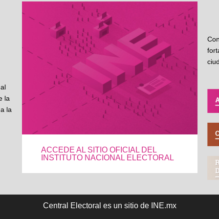
Con
for
ciu
al
 la
a la
ACCEDE AL SITIO OFICIAL DEL
INSTITUTO NACIONAL ELECTORAL
Central Electoral es un sitio de INE.mx