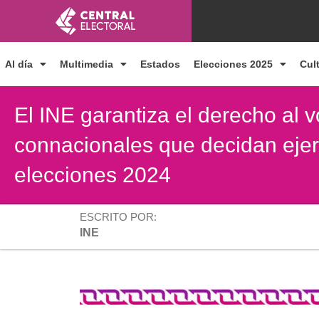
Ir
al
contenido
Al día
Multimedia
Estados
Elecciones 2025
Cul
El INE garantiza el derecho al v
connacionales que decidan ejerc
elecciones 2024
ESCRITO POR:
INE