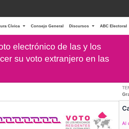
tura Cívica
Consejo General
Discursos
ABC Electoral
oto electrónico de las y los
er su voto extranjero en las
TE
Gr
Ca
Al 