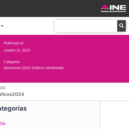
Buscar
Publicado el:
octubre 31, 2023
Categoría:
Elecciones 2024
,
Gráficos
,
Multimedia
MA:
aficos2024
tegorías
día