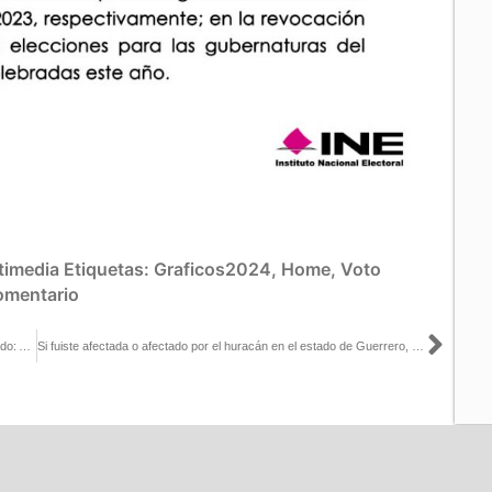
timedia
Etiquetas:
Graficos2024
,
Home
,
Voto
omentario
Sigu
El Universal publica artículo de la consejera Carla Humphrey, titulado: Aumento del financiamiento y tiempos de radios y televisión para mujeres candidatas
Si fuiste afectada o afectado por el huracán en el estado de Guerrero, el INE facilita la recuperación inmediata de tu Credencial para Votar solo con tu huella digital