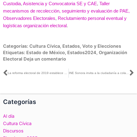
Custodia
,
Asistencia y Convocatoria SE y CAE
,
Taller
mecanismos de recolección, seguimiento y evaluación de PAE,
Observadores Electorales
,
Reclutamiento personal eventual y
logísticas organización electoral
.
Categorías:
Cultura Cívica
,
Estados
,
Voto y Elecciones
Etiquetas:
Estado de México
,
Estados2024
,
Organización
Electoral
Deja un comentario
Ant
S
La reforma electoral de 2019 establece el principio de paridad en todos los cargos de elección popular, sin excepción: Dania Ravel con Alejandro Sánchez
INE Sonora invita a la ciudadanía a colaborar en el Proceso Electoral 2023-2024 como persona Supervisora o Capacitadora Asistente
Categorías
Al día
Cultura Cívica
Discursos