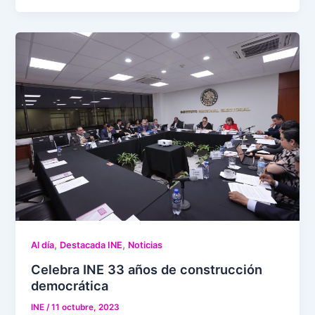
,
,
Al día
Destacada INE
Noticias
Celebra INE 33 años de construcción
democrática
INE
/
11 octubre, 2023