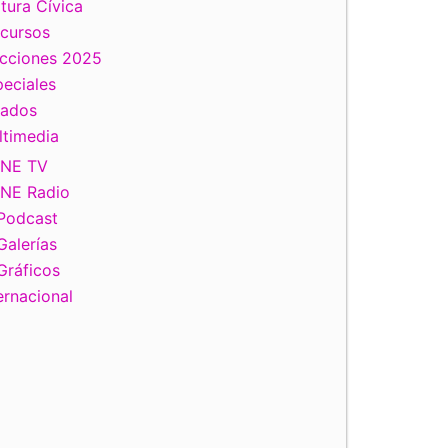
tura Cívica
scursos
ecciones 2025
eciales
tados
ltimedia
INE TV
INE Radio
Podcast
Galerías
Gráficos
ernacional