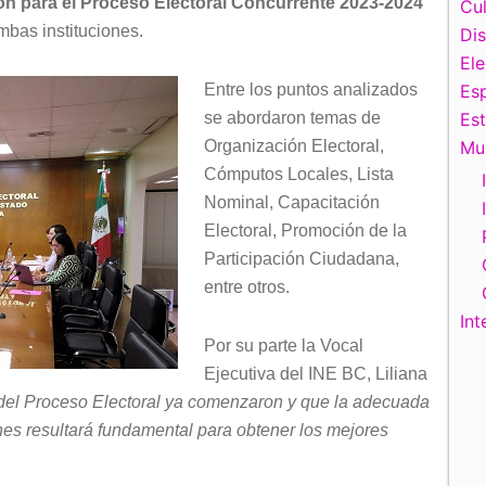
n para el Proceso Electoral Concurrente 2023-2024
Cul
mbas instituciones.
Di
El
Entre los puntos analizados
Esp
se abordaron temas de
Es
Organización Electoral,
Mu
Cómputos Locales, Lista
Nominal, Capacitación
Electoral, Promoción de la
Participación Ciudadana,
entre otros.
Int
Por su parte la Vocal
Ejecutiva del INE BC, Liliana
 del Proceso Electoral ya comenzaron y que la adecuada
nes resultará fundamental para obtener los mejores