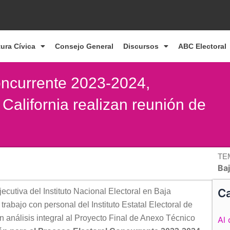
tura Cívica
Consejo General
Discursos
ABC Electoral
oncurrente 2023-2024,
California realizan reunión de
TE
Baj
Ca
ecutiva del Instituto Nacional Electoral en Baja
trabajo con personal del Instituto Estatal Electoral de
 un análisis integral al Proyecto Final de Anexo Técnico
Al 