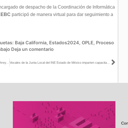
Encargado de despacho de la Coordinación de Informática
EEBC
participó de manera virtual para dar seguimiento a
quetas:
Baja California
,
Estados2024
,
OPLE
,
Proceso
abajo
Deja un comentario
Sigu
La Silla Rota publica artículo de la Consejera Electoral Carla Humphrey, titulado: Situación presupuestal de los OPLE frente a la elección de 2024
Vocales de la Junta Local del INE Estado de México imparten capacitación a líderes de pueblos indígenas en la entidad
Con