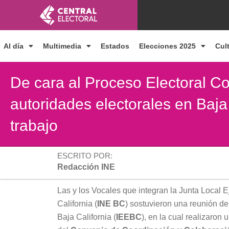
Ir
al
contenido
Al día
Multimedia
Estados
Elecciones 2025
Cul
De cara al Proceso Electoral C
autoridades electorales en Baja 
trabajo
ESCRITO POR:
Redacción INE
Las y los Vocales que integran la Junta Local Ej
California (
INE BC
) sostuvieron una reunión de 
Baja California (
IEEBC
), en la cual realizaron