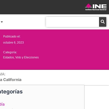
Buscar
Publicado el:
octubre 6, 2023
Categoría:
Estados
,
Voto y Elecciones
MA:
a California
tegorías
día