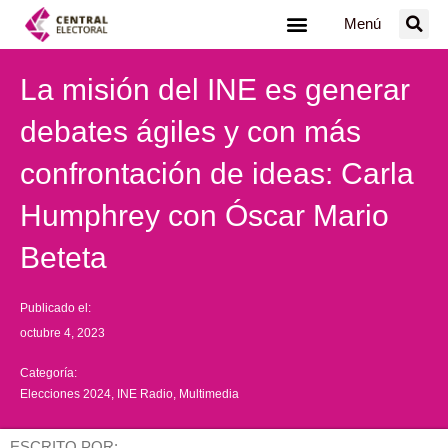
Ir
Menú
al
contenido
La misión del INE es generar
debates ágiles y con más
confrontación de ideas: Carla
Humphrey con Óscar Mario
Beteta
Publicado el:
octubre 4, 2023
Categoría:
Elecciones 2024
,
INE Radio
,
Multimedia
ESCRITO POR: