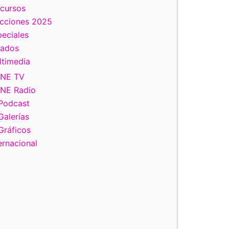
scursos
ecciones 2025
eciales
tados
ltimedia
INE TV
INE Radio
Podcast
Galerías
Gráficos
ernacional