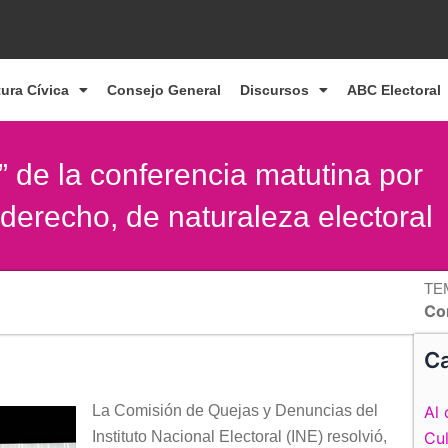
tura Cívica
Consejo General
Discursos
ABC Electoral
” de la conferencia matutina por
 derecho, de naturaleza electoral
TE
Co
Ca
La Comisión de Quejas y Denuncias del
Al 
Instituto Nacional Electoral (INE) resolvió,
Cul