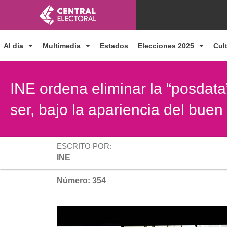
Ir
al
contenido
Al día
Multimedia
Estados
Elecciones 2025
Cul
INE ordena eliminar la “posdata
ser, bajo la apariencia del buen
ESCRITO POR:
INE
Número: 354