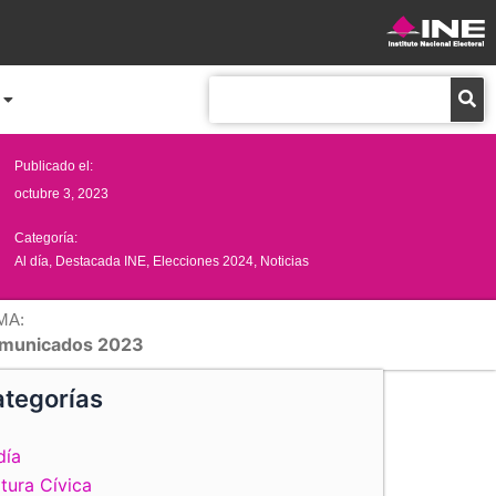
Buscar
Publicado el:
octubre 3, 2023
Categoría:
Al día
,
Destacada INE
,
Elecciones 2024
,
Noticias
MA:
municados 2023
tegorías
día
tura Cívica