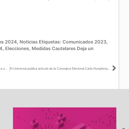
es 2024
,
Noticias
Etiquetas:
Comunicados 2023
,
4
,
Elecciones
,
Medidas Cautelares
Deja un
Sigu
En Baja California se presentaron 2 manifestaciones de interés para ser candidata o candidato independiente para una Diputación Federal
El Universal publica artículo de la Consejera Electoral Carla Humphrey, titulado: Topes de gastos de precampaña y campaña para las elecciones