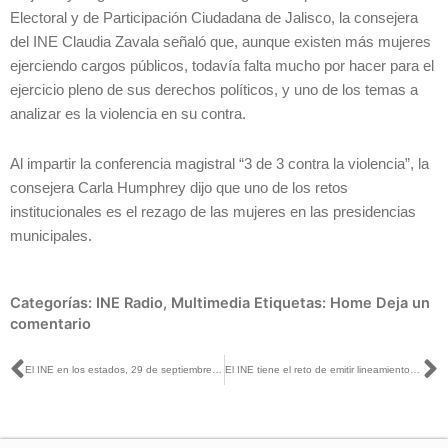
Electoral y de Participación Ciudadana de Jalisco, la consejera
del INE Claudia Zavala señaló que, aunque existen más mujeres
ejerciendo cargos públicos, todavía falta mucho por hacer para el
ejercicio pleno de sus derechos políticos, y uno de los temas a
analizar es la violencia en su contra.
Al impartir la conferencia magistral “3 de 3 contra la violencia”, la
consejera Carla Humphrey dijo que uno de los retos
institucionales es el rezago de las mujeres en las presidencias
municipales.
Categorías:
INE Radio
,
Multimedia
Etiquetas:
Home
Deja un
comentario
Ant
S
El INE en los estados, 29 de septiembre de 2023
El INE tiene el reto de emitir lineamientos para evitar que personas violentadoras lleguen al poder: Carla Humphrey