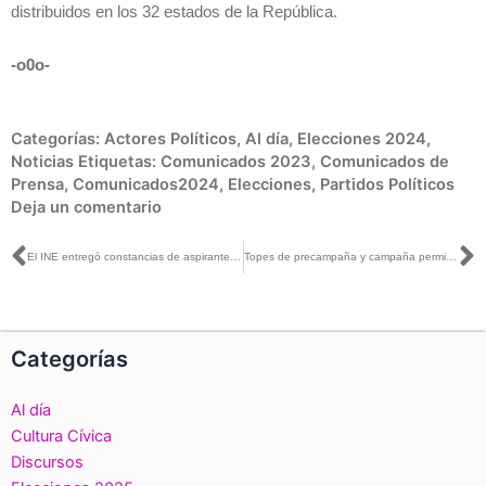
distribuidos en los 32 estados de la República.
-o0o-
Categorías:
Actores Políticos
,
Al día
,
Elecciones 2024
,
Noticias
Etiquetas:
Comunicados 2023
,
Comunicados de
Prensa
,
Comunicados2024
,
Elecciones
,
Partidos Políticos
Deja un comentario
Ant
S
El INE entregó constancias de aspirantes a candidaturas independientes: nueve a la Presidencia y seis a senadurías
Topes de precampaña y campaña permiten a quienes aspiran a un cargo público competir en condiciones igualitarias: Dania Ravel con Samuel Prieto
Categorías
Al día
Cultura Cívica
Discursos