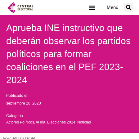
Ir
Menú
al
contenido
Aprueba INE instructivo que
deberán observar los partidos
políticos para formar
coaliciones en el PEF 2023-
2024
Publicado el:
septiembre 28, 2023
Categoría:
Actores Políticos
,
Al día
,
Elecciones 2024
,
Noticias
ESCRITO POR: