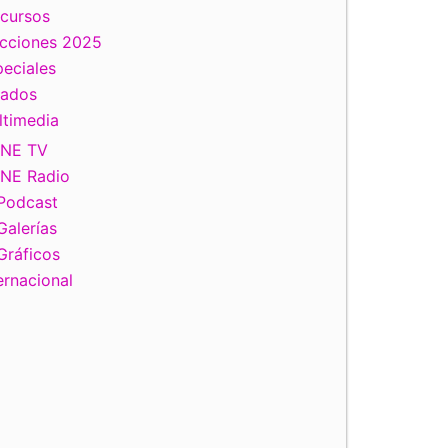
scursos
ecciones 2025
eciales
tados
ltimedia
INE TV
INE Radio
Podcast
Galerías
Gráficos
ernacional