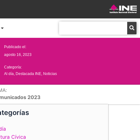
Buscar
Publicado el:
agosto 16, 2023
Categoría:
Al día
,
Destacada INE
,
Noticias
MA:
municados 2023
tegorías
día
tura Cívica