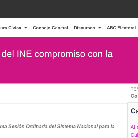
tura Cívica
Consejo General
Discursos
ABC Electoral
 del INE compromiso con la
TE
Co
Ca
ma Sesión Ordinaria del Sistema Nacional para la
Al 
Cul