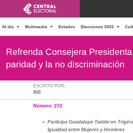
Ir
al
contenido
Al día
Multimedia
Estados
Elecciones 2025
Cul
Refrenda Consejera Presidenta
paridad y la no discriminación
ESCRITO POR:
INE
Número: 272
Participa Guadalupe Taddei en Trigési
Igualdad entre Mujeres y Hombres