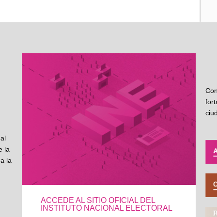
Con
for
ciu
al
 la
a la
ACCEDE AL SITIO OFICIAL DEL
INSTITUTO NACIONAL ELECTORAL