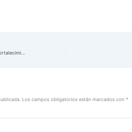
Jóvenes de Aguascalientes se unen al INE en el fortalecimiento de la democracia
publicada.
Los campos obligatorios están marcados con
*