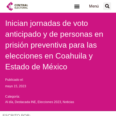
Ir
Menú
al
contenido
Inician jornadas de voto
anticipado y de personas en
prisión preventiva para las
elecciones en Coahuila y
Estado de México
Publicado el:
mayo 15, 2023
Categoría:
Al día
,
Destacada INE
,
Elecciones 2023
,
Noticias
ESCRITO POR: