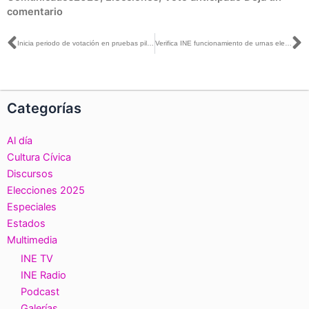
comentario
Ant
S
Inicia periodo de votación en pruebas piloto de voto anticipado y en prisión preventiva en elecciones locales 2023
Verifica INE funcionamiento de urnas electrónicas que se instalarán en los Módulos Receptores de Votación en el exterior
Categorías
Al día
Cultura Cívica
Discursos
Elecciones 2025
Especiales
Estados
Multimedia
INE TV
INE Radio
Podcast
Galerías