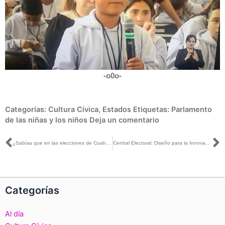
-o0o-
Categorías:
Cultura Cívica
,
Estados
Etiquetas:
Parlamento
de las niñas y los niños
Deja un comentario
Ant
S
¿Sabías que en las elecciones de Coahuila y Estado de México se implementa una prueba piloto de voto en prisión preventiva?
Central Electoral: Diseño para la Innovación
Categorías
Al día