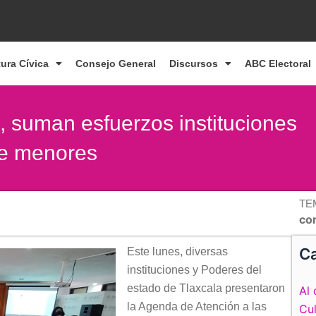
tura Cívica
Consejo General
Discursos
ABC Electoral
, suman esfuerzos instituciones
de menores
TE
con
Ca
Este lunes, diversas
instituciones y Poderes del
estado de Tlaxcala presentaron
Al 
la Agenda de Atención a las
Cul