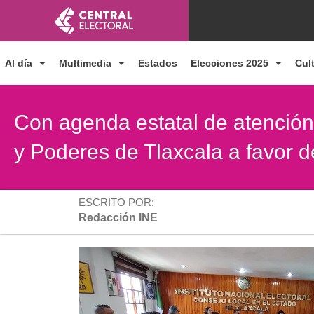
Ir
al
contenido
Al día
Multimedia
Estados
Elecciones 2025
Cul
Con agenda estatal de atención
y Poderes de Tlaxcala a favor 
ESCRITO POR:
Redacción INE