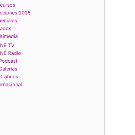
scursos
ecciones 2025
eciales
tados
ltimedia
INE TV
INE Radio
Podcast
Galerías
Gráficos
ernacional