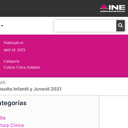
Buscar
Publicado el:
abril 18, 2023
Categoría:
Cultura Cívica
,
Estados
MA:
sulta Infantil y Juvenil 2021
tegorías
día
tura Cívica