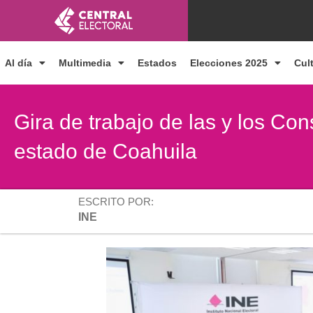
Ir
al
contenido
Al día
Multimedia
Estados
Elecciones 2025
Cul
Gira de trabajo de las y los Con
estado de Coahuila
ESCRITO POR:
INE