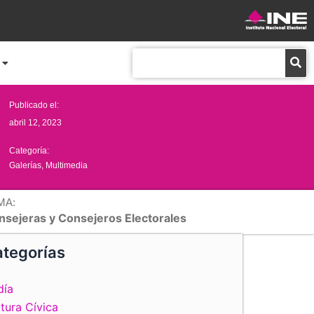
Buscar
Publicado el:
abril 12, 2023
Categoría:
Galerías
,
Multimedia
MA:
nsejeras y Consejeros Electorales
tegorías
día
tura Cívica