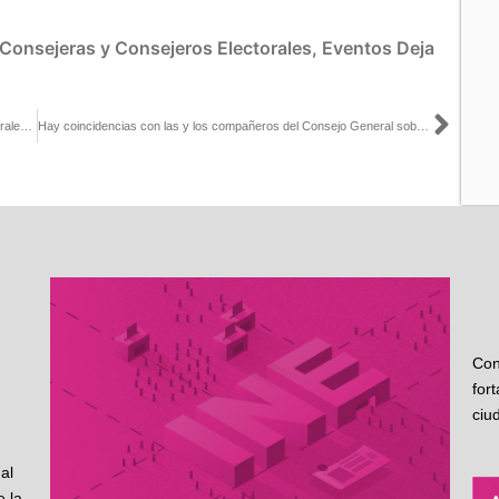
Consejeras y Consejeros Electorales
,
Eventos
Deja
Sigu
La Comisión Temporal para el Seguimiento de los Procesos Electorales Locales constata avances en Coahuila
Hay coincidencias con las y los compañeros del Consejo General sobre puntos para fortalecer la confianza en la democracia: Arturo Castillo con Guadalupe Juárez y Sergio Sarmiento
Con
for
ciu
al
 la