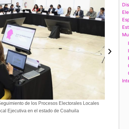
Di
El
Esp
Es
Mu
Int
eguimiento de los Procesos Electorales Locales
Reunión 
al Ejecutiva en el estado de Coahuila