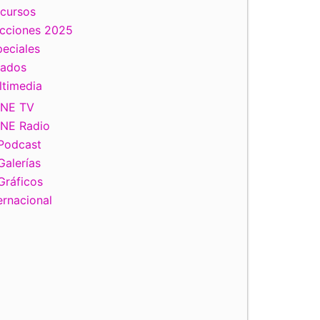
scursos
ecciones 2025
eciales
tados
ltimedia
INE TV
INE Radio
Podcast
Galerías
Gráficos
ernacional
de la Comisión Temporal de Seguimiento de los Procesos Elec
(COTSPEL) con las Junta Local Ejecutiva en el estado de Co