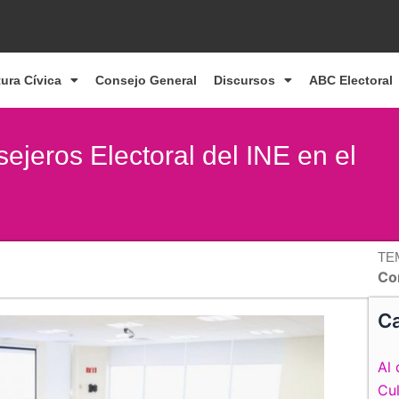
tura Cívica
Consejo General
Discursos
ABC Electoral
sejeros Electoral del INE en el
TE
Co
Ca
Al 
Cul