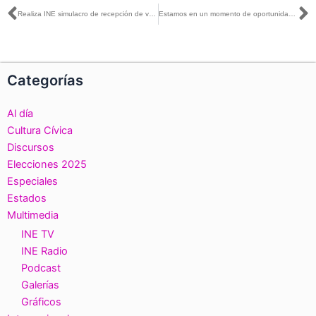
Ant
S
Realiza INE simulacro de recepción de voto desde el extranjero en modalidad presencial
Estamos en un momento de oportunidades, hay confianza para comenzar a hacer los cambios que se requieran: Rita Bell con Gabriela Warkentin
Categorías
Al día
Cultura Cívica
Discursos
Elecciones 2025
Especiales
Estados
Multimedia
INE TV
INE Radio
Podcast
Galerías
Gráficos