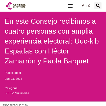
Ir
Menú
al
contenido
En este Consejo recibimos a
cuatro personas con amplia
experiencia electoral: Uuc-kib
Espadas con Héctor
Zamarrón y Paola Barquet
Publicado el:
abril 11, 2023
Categoría:
INE TV
,
Multimedia
ESCRITO POR: