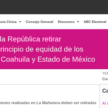
tura Cívica
Consejo General
Discursos
ABC Electoral
a República retirar
rincipio de equidad de los
n Coahuila y Estado de México
TE
Co
Ca
ciones realizadas en La Mañanera deben ser retiradas
Al 