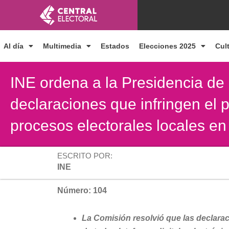
Ir
al
contenido
Al día
Multimedia
Estados
Elecciones 2025
Cul
INE ordena a la Presidencia de l
declaraciones que infringen el p
procesos electorales locales e
ESCRITO POR:
INE
Número: 104
La Comisión resolvió que las declara