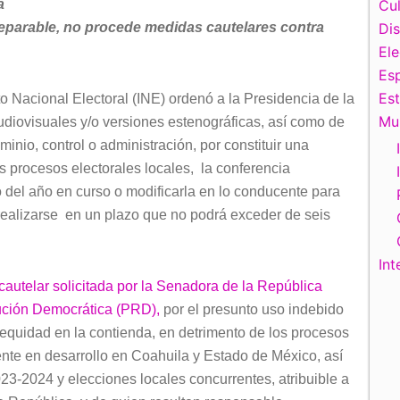
ca
Cul
parable, no procede medidas cautelares contra
Di
El
Esp
Es
o Nacional Electoral (INE) ordenó a la Presidencia de la
Mu
udiovisuales y/o versiones estenográficas, así como de
minio, control o administración, por constituir una
os procesos electorales locales, la conferencia
 del año en curso o modificarla en lo conducente para
realizarse en un plazo que no podrá exceder de seis
Int
autelar solicitada por la Senadora de la República
ución Democrática (PRD),
por el presunto uso indebido
e equidad en la contienda, en detrimento de los procesos
nte en desarrollo en Coahuila y Estado de México, así
3-2024 y elecciones locales concurrentes, atribuible a