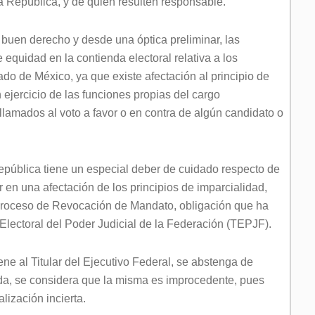
 República, y de quien resulten responsable.
buen derecho y desde una óptica preliminar, las
 equidad en la contienda electoral relativa a los
do de México, ya que existe afectación al principio de
ejercicio de las funciones propias del cargo
amados al voto a favor o en contra de algún candidato o
epública tiene un especial deber de cuidado respecto de
 en una afectación de los principios de imparcialidad,
 proceso de Revocación de Mandato, obligación que ha
l Electoral del Poder Judicial de la Federación (TEPJF).
ene al Titular del Ejecutivo Federal, se abstenga de
zada, se considera que la misma es improcedente, pues
lización incierta.