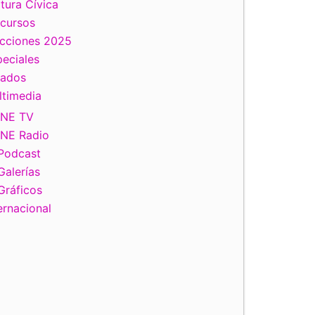
tura Cívica
scursos
ecciones 2025
eciales
tados
ltimedia
INE TV
INE Radio
Podcast
Galerías
Gráficos
ernacional