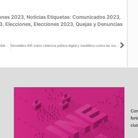
iones 2023
,
Noticias
Etiquetas:
Comunicados 2023
,
3
,
Elecciones
,
Elecciones 2023
,
Quejas y Denuncias
Sigu
Mi salida es para evitar la politización de la operación del INE y también la notoriedad que habría tomado sin buscarlo: Edmundo Jacobo con Óscar Mario Beteta
Sensibiliza INE sobre violencia política digital y mediática contra las mujeres
Con
for
ciu