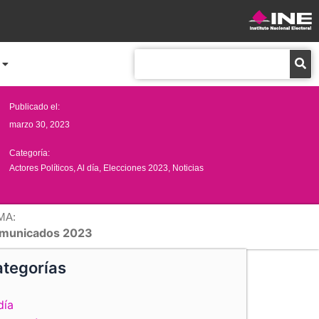
Buscar
Publicado el:
marzo 30, 2023
Categoría:
Actores Políticos
,
Al día
,
Elecciones 2023
,
Noticias
MA:
municados 2023
tegorías
día