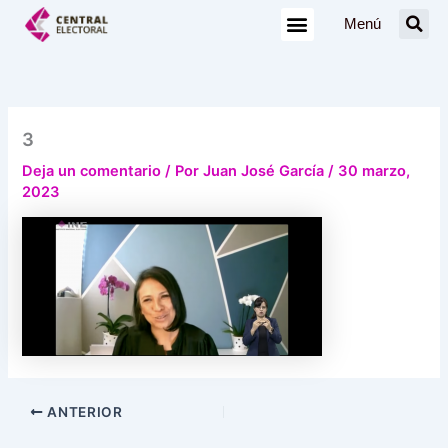
Ir
Menú
al
contenido
3
Deja un comentario
/ Por
Juan José García
/
30 marzo,
2023
ANTERIOR