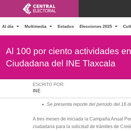
Ir
al
contenido
Al día
Multimedia
Estados
Elecciones 2025
Cul
Al 100 por ciento actividades e
Ciudadana del INE Tlaxcala
ESCRITO POR:
INE
Se presenta reporte del periodo del 16 
A tres meses de iniciada la Campaña Anual Pe
ciudadana para la solicitud de trámites de Crede