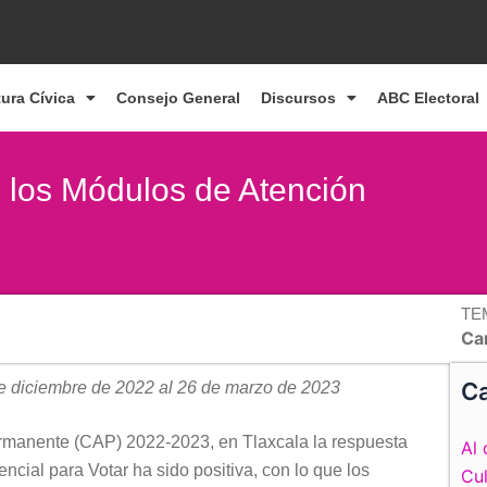
tura Cívica
Consejo General
Discursos
ABC Electoral
n los Módulos de Atención
TE
Ca
Ca
de diciembre de 2022 al 26 de marzo de 2023
rmanente (CAP) 2022-2023, en Tlaxcala la respuesta
Al 
ncial para Votar ha sido positiva, con lo que los
Cul