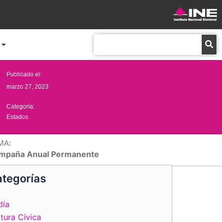
Buscar
Publicado el:
marzo 27, 2023
Categoría:
Estados
MA:
mpaña Anual Permanente
tegorías
día
tura Cívica