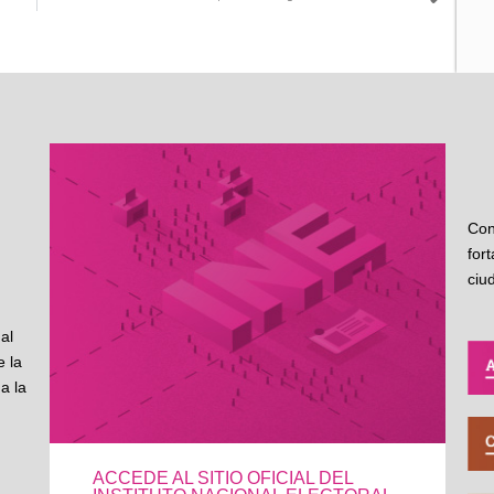
Sigu
Con
for
ciu
al
 la
a la
ACCEDE AL SITIO OFICIAL DEL