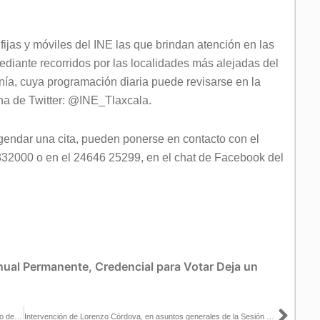
fijas y móviles del INE las que brindan atención en las
diante recorridos por las localidades más alejadas del
nía, cuya programación diaria puede revisarse en la
na de Twitter: @INE_Tlaxcala.
endar una cita, pueden ponerse en contacto con el
332000 o en el 24646 25299, en el chat de Facebook del
ual Permanente
,
Credencial para Votar
Deja un
Guía de la Sesión Extraordinaria del Consejo General, 27 de marzo de 2023
Intervención de Lorenzo Córdova, en asuntos generales de la Sesión Ordinaria de la Junta General Ejecutiva