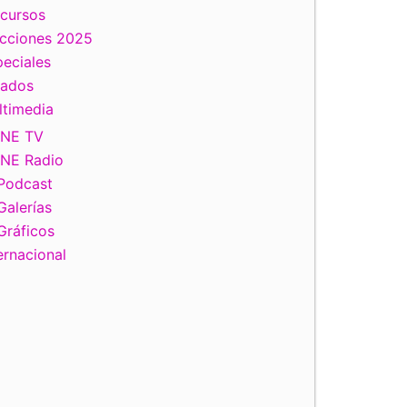
scursos
ecciones 2025
eciales
tados
ltimedia
INE TV
INE Radio
Podcast
Galerías
Gráficos
ernacional