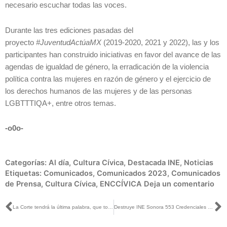
necesario escuchar todas las voces.
Durante las tres ediciones pasadas del
proyecto
#JuventudActúaMX
(2019-2020, 2021 y 2022), las y los
participantes han construido iniciativas en favor del avance de las
agendas de igualdad de género, la erradicación de la violencia
política contra las mujeres en razón de género y el ejercicio de
los derechos humanos de las mujeres y de las personas
LGBTTTIQA+, entre otros temas.
-o0o-
Categorías:
Al día
,
Cultura Cívica
,
Destacada INE
,
Noticias
Etiquetas:
Comunicados
,
Comunicados 2023
,
Comunicados
de Prensa
,
Cultura Cívica
,
ENCCÍVICA
Deja un comentario
Ant
S
La Corte tendrá la última palabra, que todas y todos tendremos que acatar: Edmundo Jacobo con Rey Rodríguez
Destruye INE Sonora 553 Credenciales para Votar por cancelación de trámite