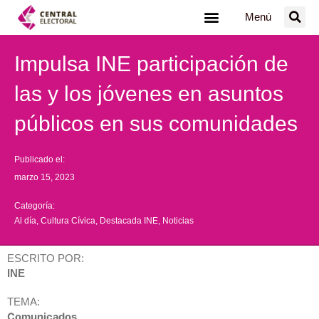
Ir
Menú
al
contenido
Impulsa INE participación de
las y los jóvenes en asuntos
públicos en sus comunidades
Publicado el:
marzo 15, 2023
Categoría:
Al día
,
Cultura Cívica
,
Destacada INE
,
Noticias
ESCRITO POR:
INE
TEMA:
Comunicados