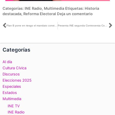
Categorías:
INE Radio
,
Multimedia
Etiquetas:
Historia
destacada
,
Reforma Electoral
Deja un comentario
Ant
S
Plan B pone en riesgo el mandato constitucional de elecciones libres y auténticas: Lorenzo Córdova con León Krauze
Presenta INE segunda Controversia Constitucional en contra de la reforma electoral
Categorías
Al día
Cultura Cívica
Discursos
Elecciones 2025
Especiales
Estados
Multimedia
INE TV
INE Radio