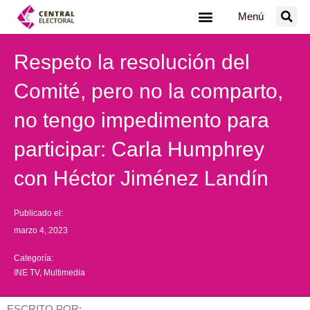
Ir
Menú
al
contenido
Respeto la resolución del
Comité, pero no la comparto,
no tengo impedimento para
participar: Carla Humphrey
con Héctor Jiménez Landín
Publicado el:
marzo 4, 2023
Categoría:
INE TV
,
Multimedia
ESCRITO POR: