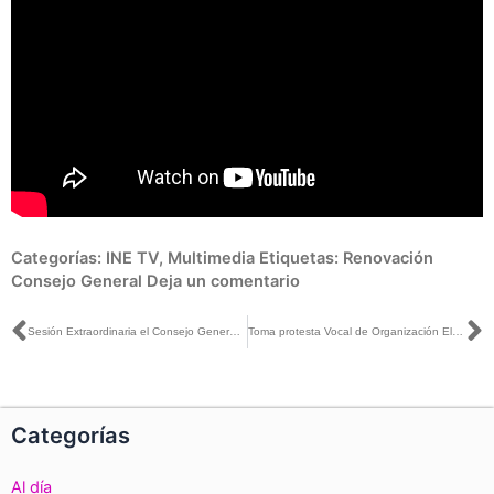
Categorías:
INE TV
,
Multimedia
Etiquetas:
Renovación
Consejo General
Deja un comentario
Ant
S
Sesión Extraordinaria el Consejo General, realizada el día 3 de marzo de 2023
Toma protesta Vocal de Organización Electoral en INE Hidalgo
Categorías
Al día