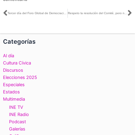
Ant
S
Tercer día del Foro Global de Democracia Directa Moderna 2023
Respeto la resolución del Comité, pero no la comparto, no tengo impedimento para participar: Carla Humphrey con Héctor Jiménez Landín
Categorías
Al día
Cultura Cívica
Discursos
Elecciones 2025
Especiales
Estados
Multimedia
INE TV
INE Radio
Podcast
Galerías