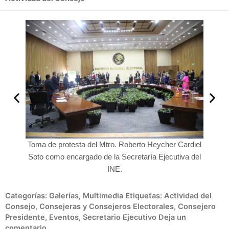
S
ente y
Toma de protesta del Mtro. Roberto Heycher Cardiel
de la
Soto como encargado de la Secretaría Ejecutiva del
INE.
Categorías:
Galerías
,
Multimedia
Etiquetas:
Actividad del
Consejo
,
Consejeras y Consejeros Electorales
,
Consejero
Presidente
,
Eventos
,
Secretario Ejecutivo
Deja un
comentario