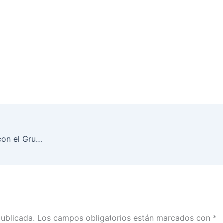
Se reúne junta local ejecutiva del INE en Sonora con el Grupo Coordinador Estatal (GCE) del 12° parlamento de las niñas y los niños de México
publicada.
Los campos obligatorios están marcados con
*