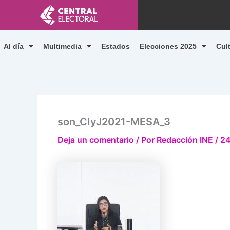
Ir
al
contenido
Al día
Multimedia
Estados
Elecciones 2025
Cul
son_CIyJ2021-MESA_3
Deja un comentario
/ Por
Redacción INE
/
24