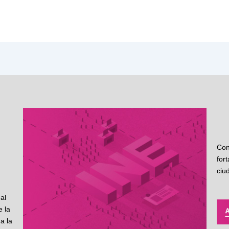
Con
for
ciu
al
 la
a la