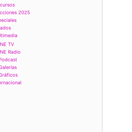
scursos
ecciones 2025
eciales
tados
ltimedia
INE TV
INE Radio
Podcast
Galerías
Gráficos
ernacional