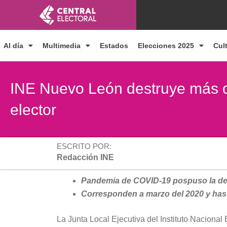
Ir
al
contenido
Al día
Multimedia
Estados
Elecciones 2025
Cul
INE Nuevo León destruye más d
elector
ESCRITO POR:
Redacción INE
Pandemia de COVID-19 pospuso la de
Corresponden a marzo del 2020 y has
La Junta Local Ejecutiva del Instituto Nacional 