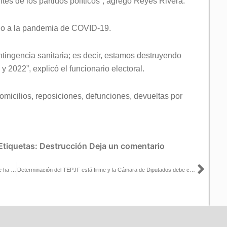
tes de los partidos políticos”, agregó Reyes Rivera.
do a la pandemia de COVID-19.
ntingencia sanitaria; es decir, estamos destruyendo
 2022”, explicó el funcionario electoral.
micilios, reposiciones, defunciones, devueltas por
Etiquetas:
Destrucción
Deja un comentario
Sigu
Hay que ser respetuosos y confiados de la institucionalidad que se ha construido en el país: Lorenzo Córdova con Carlos Loret de Mola
Determinación del TEPJF está firme y la Cámara de Diputados debe cumplir la sentencia: Dania Ravel con Sergio Sarmiento y Lupita Juárez