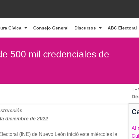
tura Cívica
Consejo General
Discursos
ABC Electoral
e 500 mil credenciales de
TE
De
Ca
strucción
.
ta diciembre de 2022
Al 
Electoral (INE) de Nuevo León inició este miércoles la
Cul