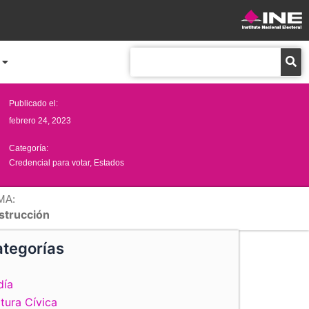
Buscar
Publicado el:
febrero 24, 2023
Categoría:
Credencial para votar
,
Estados
MA:
strucción
tegorías
día
tura Cívica