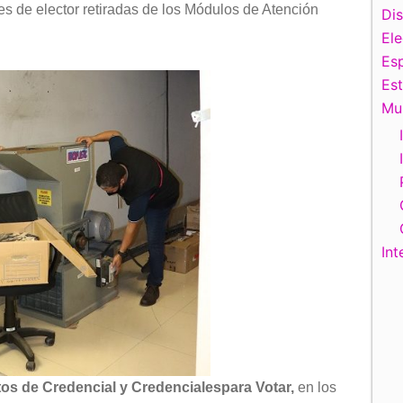
s de elector retiradas de los Módulos de Atención
Di
El
Esp
Es
Mu
Int
os de Credencial y Credenciales
para Votar,
en los