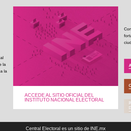
Con
for
ciu
al
 la
a la
ACCEDE AL SITIO OFICIAL DEL
INSTITUTO NACIONAL ELECTORAL
Central Electoral es un sitio de INE.mx