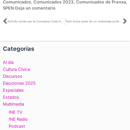
Comunicados
,
Comunicados 2023
,
Comunicados de Prensa
,
SPEN
Deja un comentario
Ant
S
Artículo escrito por la Consejera Carla Humphrey, titulado: Escenarios para la utilización de urnas electrónicas para las elecciones de este año, publicado en La Silla Rota
Todo forma parte de un andamiaje jurídico, que conlleva respetar las determinaciones de las distintas autoridades: Dania Ravel con Jesús Martín Mendoza
Categorías
Al día
Cultura Cívica
Discursos
Elecciones 2025
Especiales
Estados
Multimedia
INE TV
INE Radio
Podcast