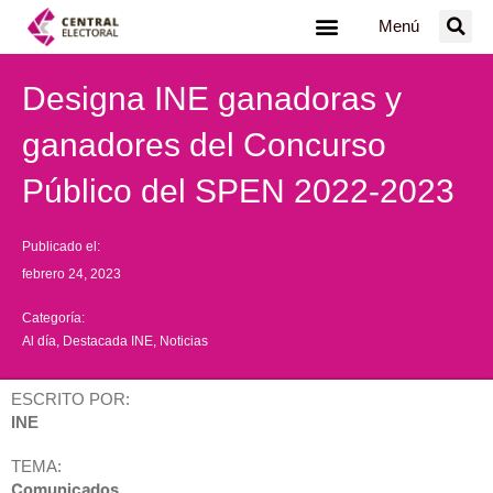
Ir
Menú
al
contenido
Designa INE ganadoras y
ganadores del Concurso
Público del SPEN 2022-2023
Publicado el:
febrero 24, 2023
Categoría:
Al día
,
Destacada INE
,
Noticias
ESCRITO POR:
INE
TEMA:
Comunicados