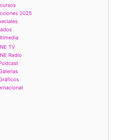
scursos
ecciones 2025
eciales
tados
ltimedia
INE TV
INE Radio
Podcast
Galerías
Gráficos
ernacional