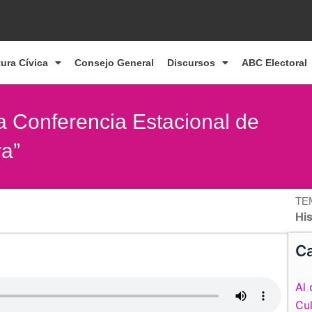
tura Cívica
Consejo General
Discursos
ABC Electoral
la Conferencia Estacional de
ra”
TE
Hi
Ca
Al 
Cul