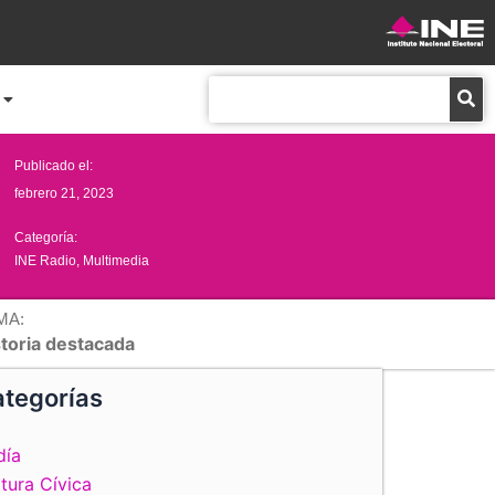
Buscar
Publicado el:
febrero 21, 2023
Categoría:
INE Radio
,
Multimedia
MA:
storia destacada
tegorías
día
tura Cívica