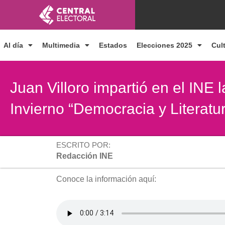
Ir
al
contenido
Al día
Multimedia
Estados
Elecciones 2025
Cul
Juan Villoro impartió en el INE 
Invierno “Democracia y Literatu
ESCRITO POR:
Redacción INE
Conoce la información aquí: