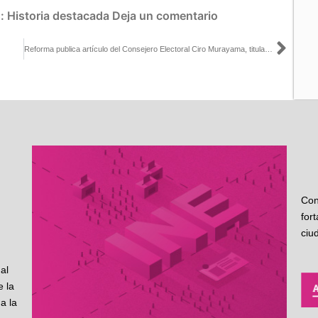
s:
Historia destacada
Deja un comentario
Sigu
Reforma publica artículo del Consejero Electoral Ciro Murayama, titulado Plan B: cinco violaciones a la autonomía del INE
Con
for
ciu
al
 la
a la