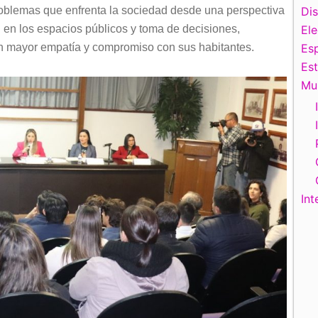
 problemas que enfrenta la sociedad desde una perspectiva
Di
ión en los espacios públicos y toma de decisiones,
El
n mayor empatía y compromiso con sus habitantes.
Esp
Es
Mu
Int