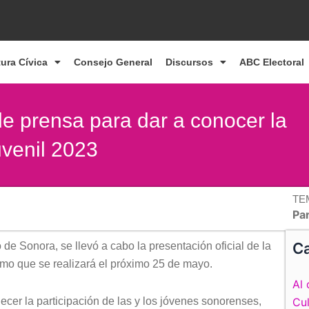
tura Cívica
Consejo General
Discursos
ABC Electoral
de prensa para dar a conocer la
venil 2023
TE
Par
Ca
 de Sonora, se llevó a cabo la presentación oficial de la
mo que se realizará el próximo 25 de mayo.
Al 
lecer la participación de las y los jóvenes sonorenses,
Cul