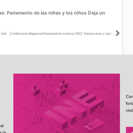
as:
Parlamento de las niñas y los niños
Deja un
Sigu
Es complicado poder acreditar que se pertenece a una comunidad indígena y con esto se abre el espacio a personas que no tendrían derecho a ser candidatos: Uuc-kib Espadas con Federico La Mont
Conferencia Magistral Estacional de Invierno 2022: Democracia y Literatura
Con
for
ciu
al
 la