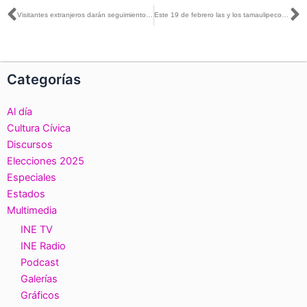
Ant
S
Visitantes extranjeros darán seguimiento a elección extraordinaria de Senaduría de Mayoría Relativa en Tamaulipas
Este 19 de febrero las y los tamaulipecos podrán participar en la elección de una Senaduría
Categorías
Al día
Cultura Cívica
Discursos
Elecciones 2025
Especiales
Estados
Multimedia
INE TV
INE Radio
Podcast
Galerías
Gráficos