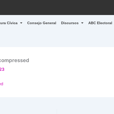
tura Cívica
Consejo General
Discursos
ABC Electoral
_compressed
023
ed