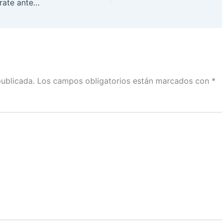
¿Eres originario de Coahuila o el Edomex? Regístrate antes del 10 de marzo y vota desde el exterior el próximo 4 de junio
publicada.
Los campos obligatorios están marcados con
*