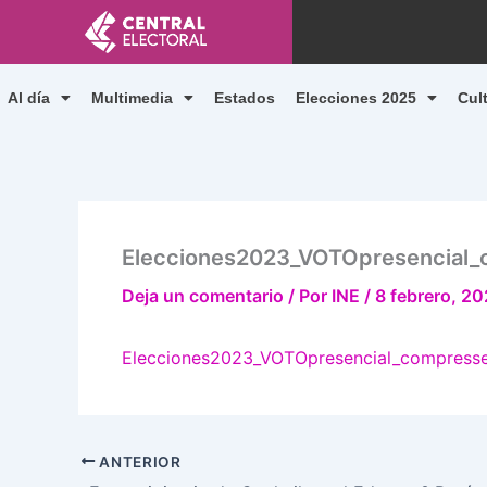
Ir
al
contenido
Al día
Multimedia
Estados
Elecciones 2025
Cul
Elecciones2023_VOTOpresencial
Deja un comentario
/ Por
INE
/
8 febrero, 2
Elecciones2023_VOTOpresencial_compress
ANTERIOR