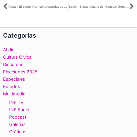
Ant
S
Alerta INE sobre inconstitucionalidades y consecuencias indeseables de la reforma en las elecciones
Sesión Extraordinaria del Consejo General, realizada el día 25 de enero de 2023.
Categorías
Al día
Cultura Cívica
Discursos
Elecciones 2025
Especiales
Estados
Multimedia
INE TV
INE Radio
Podcast
Galerías
Gráficos