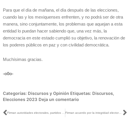
Para que el día de mañana, el día después de las elecciones,
cuando las y los mexiquenses enfrenten, y no podrá ser de otra
manera, sino conjuntamente, los problemas que aquejan a esta
entidad lo puedan hacer sabiendo que, una vez más, la
democracia en este estado cumplió su objetivo, la renovación de
los poderes públicos en paz y con civilidad democrática.
Muchísimas gracias.
-o0o-
Categorías:
Discursos y Opinión
Etiquetas:
Discursos
,
Elecciones 2023
Deja un comentario
Ant
S
Firman autoridades electorales, partidos políticos, organizaciones civiles y el Gobierno del Estado de México Acuerdo por la Integridad Electoral en el marco del proceso electoral local 2023
Firman acuerdo por la integridad electoral en las elecciones de gubernatura del Estado de México