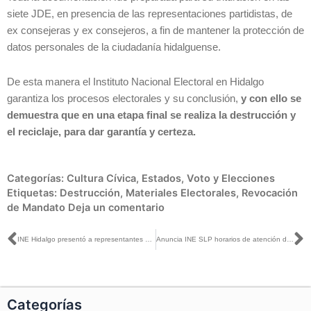
siete JDE, en presencia de las representaciones partidistas, de
ex consejeras y ex consejeros, a fin de mantener la protección de
datos personales de la ciudadanía hidalguense.
De esta manera el Instituto Nacional Electoral en Hidalgo
garantiza los procesos electorales y su conclusión,
y con ello se
demuestra que en una etapa final se realiza la destrucción y
el reciclaje, para dar garantía y certeza.
Categorías:
Cultura Cívica
,
Estados
,
Voto y Elecciones
Etiquetas:
Destrucción
,
Materiales Electorales
,
Revocación
de Mandato
Deja un comentario
Ant
S
INE Hidalgo presentó a representantes de partidos políticos la agenda de las niñas, niños y adolescentes a partir de los resultados de la CIJ-2021
Anuncia INE SLP horarios de atención del 19 al 23 de diciembre para tramitar la credencial para votar
Categorías