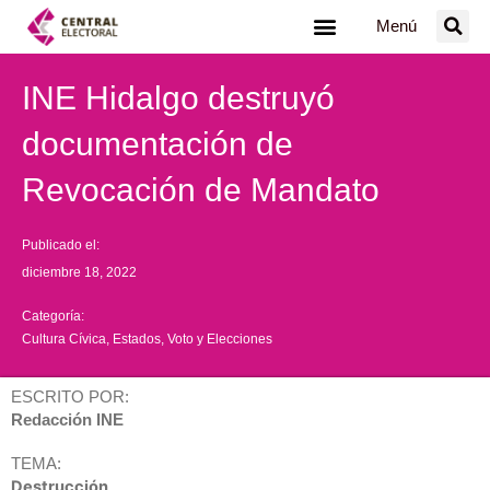
Ir
Menú
al
contenido
INE Hidalgo destruyó
documentación de
Revocación de Mandato
Publicado el:
diciembre 18, 2022
Categoría:
Cultura Cívica
,
Estados
,
Voto y Elecciones
ESCRITO POR:
Redacción INE
TEMA:
Destrucción