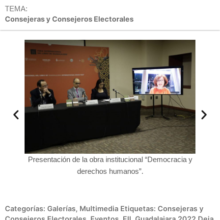
TEMA:
Consejeras y Consejeros Electorales
fusión y
Presentación de la obra institucional “Democracia y
Ciro
derechos humanos”.
Categorías:
Galerías
,
Multimedia
Etiquetas:
Consejeras y
Consejeros Electorales
,
Eventos
,
FIL Guadalajara 2022
Deja