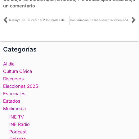
un comentario
Ant
S
Destruye INE Yucatán 6.2 toneladas de documentos del proceso de Revocación de Mandato
Continuación de las Presentaciones editoriales en el marco de la Feria Internacional del libro de Guadalajara
Categorías
Al día
Cultura Cívica
Discursos
Elecciones 2025
Especiales
Estados
Multimedia
INE TV
INE Radio
Podcast