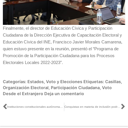
Finalmente, el director de Educación Cívica y Participación
Ciudadana de la Dirección Ejecutiva de Capacitación Electoral y
Educación Cívica del INE, Francisco Javier Morales Camarena,
quien estuvo presente en la reunión, presentó el “Programa de
Promoción de la Participación Ciudadana para los Procesos
Electorales Locales 2022-2023”.
Categorías:
Estados
,
Voto y Elecciones
Etiquetas:
Casillas
,
Organización Electoral
,
Participación Ciudadana
,
Voto
Desde el Extranjero
Deja un comentario
Ant
S
Instituciones constitucionales autónomas son órganos de control del poder
Conquistas en materia de inclusión podrían presentar retrocesos: Lorenzo Córdova