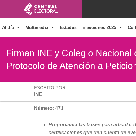
Ir
al
contenido
Al día
Multimedia
Estados
Elecciones 2025
Cul
Firman INE y Colegio Nacional 
Protocolo de Atención a Peticion
ESCRITO POR:
INE
Número: 471
Proporciona las bases para articular d
certificaciones que den cuenta de even