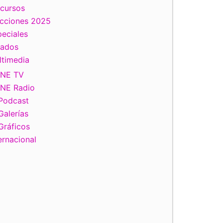
scursos
ecciones 2025
eciales
tados
ltimedia
INE TV
INE Radio
Podcast
Galerías
Gráficos
ernacional