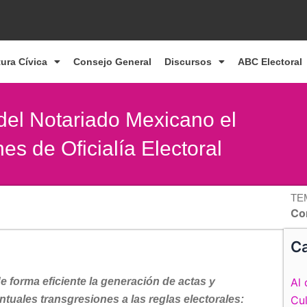
tura Cívica
Consejo General
Discursos
ABC Electoral
del Notariado Mexicano el
es de Oficialía Electoral
TE
Co
Ca
e forma eficiente la generación de actas y
Al 
tuales transgresiones a las reglas electorales:
Cul