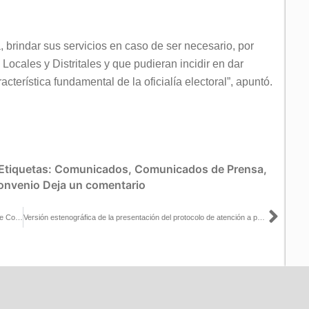
, brindar sus servicios en caso de ser necesario, por
Locales y Distritales y que pudieran incidir en dar
cterística fundamental de la oficialía electoral”, apuntó.
Etiquetas:
Comunicados
,
Comunicados de Prensa
,
onvenio
Deja un comentario
Sigu
INE Sonora y el Instituto Sonorense de Cultura realizan el “Taller de Comunidades Lectoras”
Versión estenográfica de la presentación del protocolo de atención a peticiones de oficialía electoral que formalizan en INE y el Colegio Nacional de Notariado Mexicano