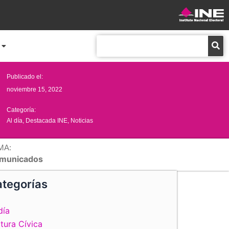
Buscar
Publicado el:
noviembre 15, 2022
Categoría:
Al día
,
Destacada INE
,
Noticias
MA:
municados
tegorías
día
tura Cívica