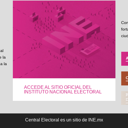
Con
for
ciu
al
 la
a la
ACCEDE AL SITIO OFICIAL DEL
INSTITUTO NACIONAL ELECTORAL
Central Electoral es un sitio de INE.mx