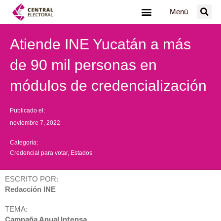
Ir
Menú
al
contenido
Atiende INE Yucatán a más
de 90 mil personas en
módulos de credencialización
Publicado el:
noviembre 7, 2022
Categoría:
Credencial para votar
,
Estados
ESCRITO POR:
Redacción INE
TEMA:
Campaña Anual Intensa