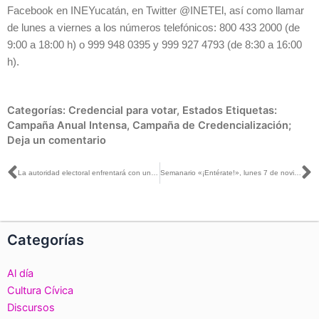
Facebook en INEYucatán, en Twitter @INETEl, así como llamar
de lunes a viernes a los números telefónicos: 800 433 2000 (de
9:00 a 18:00 h) o 999 948 0395 y 999 927 4793 (de 8:30 a 16:00
h).
Categorías:
Credencial para votar
,
Estados
Etiquetas:
Campaña Anual Intensa
,
Campaña de Credencialización;
Deja un comentario
Ant
S
La autoridad electoral enfrentará con un presupuesto recortado a diferente actividades importantes: Uuc-kib Espadas con Sergio Sarmiento y Lupita Juárez
Semanario «¡Entérate!», lunes 7 de noviembre de 2022
Categorías
Al día
Cultura Cívica
Discursos