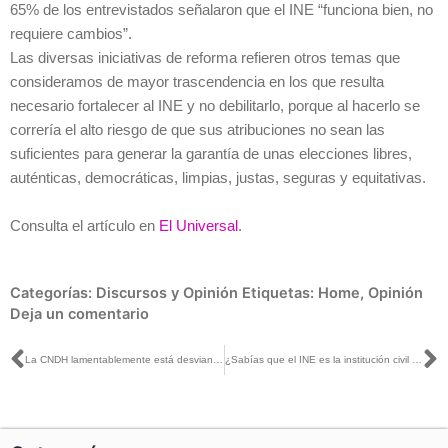
65% de los entrevistados señalaron que el INE “funciona bien, no
requiere cambios”.
Las diversas iniciativas de reforma refieren otros temas que
consideramos de mayor trascendencia en los que resulta
necesario fortalecer al INE y no debilitarlo, porque al hacerlo se
correría el alto riesgo de que sus atribuciones no sean las
suficientes para generar la garantía de unas elecciones libres,
auténticas, democráticas, limpias, justas, seguras y equitativas.
Consulta el artículo en
El Universal
.
Categorías:
Discursos y Opinión
Etiquetas:
Home
,
Opinión
Deja un comentario
Ant
S
La CNDH lamentablemente está desviando su función: José Roberto Ruiz con Mario Maldonado
¿Sabías que el INE es la institución civil en la que más confían las y los mexicanos?