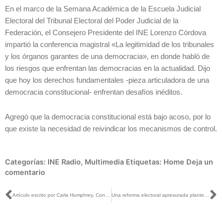
En el marco de la Semana Académica de la Escuela Judicial
Electoral del Tribunal Electoral del Poder Judicial de la
Federación, el Consejero Presidente del INE Lorenzo Córdova
impartió la conferencia magistral «La legitimidad de los tribunales
y los órganos garantes de una democracia», en donde habló de
los riesgos que enfrentan las democracias en la actualidad. Dijo
que hoy los derechos fundamentales -pieza articuladora de una
democracia constitucional- enfrentan desafíos inéditos.
Agregó que la democracia constitucional está bajo acoso, por lo
que existe la necesidad de reivindicar los mecanismos de control.
Categorías:
INE Radio
,
Multimedia
Etiquetas:
Home
Deja un
comentario
Ant
S
Artículo escrito por Carla Humphrey, Consejera Electoral del INE, titulado: «Violencia digital», publicado en El Universal
Una reforma electoral apresurada plantea muchos riesgos: Uuc-kib Espadas con Pedro Gamboa