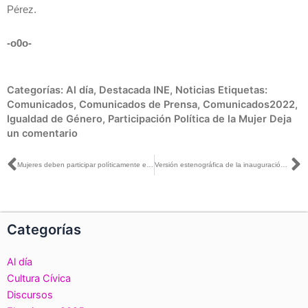
Pérez.
-o0o-
Categorías:
Al día
,
Destacada INE
,
Noticias
Etiquetas:
Comunicados
,
Comunicados de Prensa
,
Comunicados2022
,
Igualdad de Género
,
Participación Política de la Mujer
Deja
un comentario
Ant
S
Mujeres deben participar políticamente en condiciones de igualdad y sin violencia: INE, TEPJF e INMUJERES
Versión estenográfica de la inauguración del VI Encuentro Nacional de Observatorios Locales de Participación Política de las Mujeres
Categorías
Al día
Cultura Cívica
Discursos