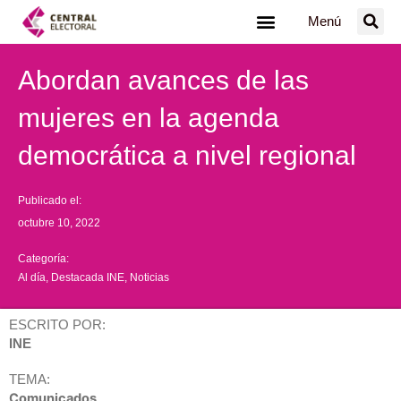
Ir
Menú
al
contenido
Abordan avances de las
mujeres en la agenda
democrática a nivel regional
Publicado el:
octubre 10, 2022
Categoría:
Al día
,
Destacada INE
,
Noticias
ESCRITO POR:
INE
TEMA:
Comunicados