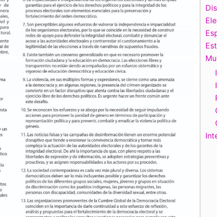
Di
El
Esp
Es
Mu
Int