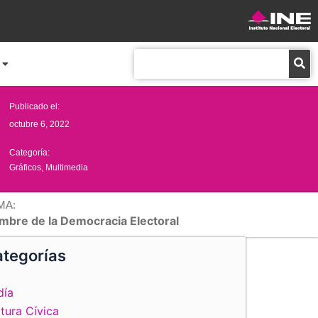
Buscar
Publicado el:
octubre 6, 2022
Categoría:
Gráficos
,
Multimedia
MA:
mbre de la Democracia Electoral
tegorías
día
tura Cívica