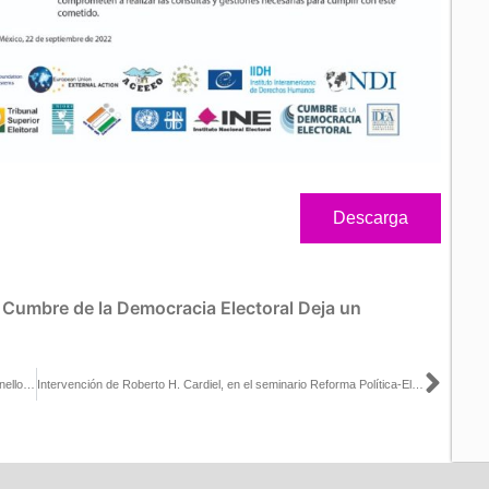
Descarga
:
Cumbre de la Democracia Electoral
Deja un
Sigu
Gira de trabajo del Consejero Presidente Dr. Lorenzo Córdova Vianello, realizada en el esatdeo de Querétaro
Intervención de Roberto H. Cardiel, en el seminario Reforma Política-Electoral, Riesgos y Oportunidades