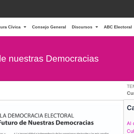
tura Cívica
Consejo General
Discursos
ABC Electoral
 de nuestras Democracias
TE
Cu
Ca
Al 
Cul