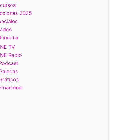
scursos
ecciones 2025
eciales
tados
ltimedia
INE TV
INE Radio
Podcast
Galerías
Gráficos
ernacional