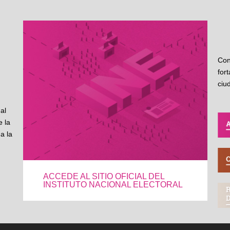
Con
for
ciu
al
 la
a la
ACCEDE AL SITIO OFICIAL DEL
INSTITUTO NACIONAL ELECTORAL