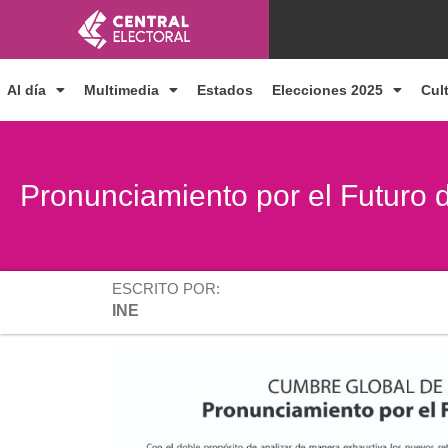
Ir
al
contenido
Al día
Multimedia
Estados
Elecciones 2025
Cul
Pronunciamiento por el Futuro
ESCRITO POR:
INE