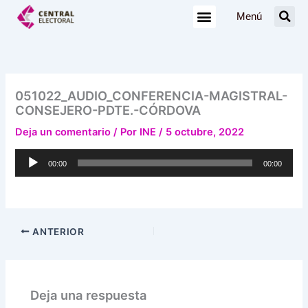
Ir
Menú
al
contenido
051022_AUDIO_CONFERENCIA-MAGISTRAL-
CONSEJERO-PDTE.-CÓRDOVA
Deja un comentario
/ Por
INE
/
5 octubre, 2022
Reproductor
00:00
00:00
de
audio
ANTERIOR
Deja una respuesta