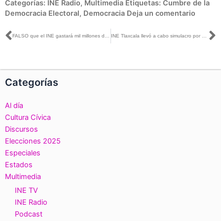
Categorías:
INE Radio
,
Multimedia
Etiquetas:
Cumbre de la
Democracia Electoral
,
Democracia
Deja un comentario
Ant
S
FALSO que el INE gastará mil millones de pesos en autos nuevos en 2022
INE Tlaxcala llevó a cabo simulacro por sismo
Categorías
Al día
Cultura Cívica
Discursos
Elecciones 2025
Especiales
Estados
Multimedia
INE TV
INE Radio
Podcast