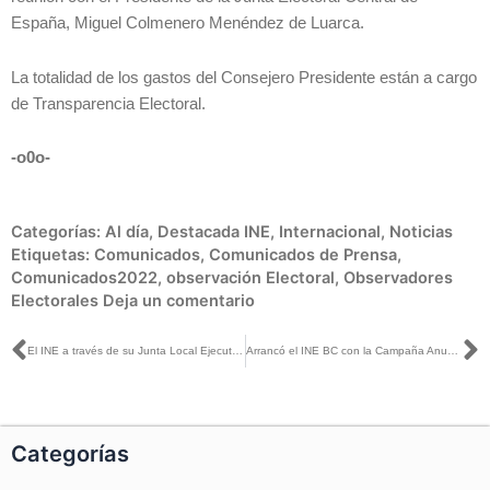
España, Miguel Colmenero Menéndez de Luarca.
La totalidad de los gastos del Consejero Presidente están a cargo
de Transparencia Electoral.
-o0o-
Categorías:
Al día
,
Destacada INE
,
Internacional
,
Noticias
Etiquetas:
Comunicados
,
Comunicados de Prensa
,
Comunicados2022
,
observación Electoral
,
Observadores
Electorales
Deja un comentario
Ant
S
El INE a través de su Junta Local Ejecutiva en Colima participará en el Octavo Parlamento Juvenil
Arrancó el INE BC con la Campaña Anual Intensa de Credencialización
Categorías