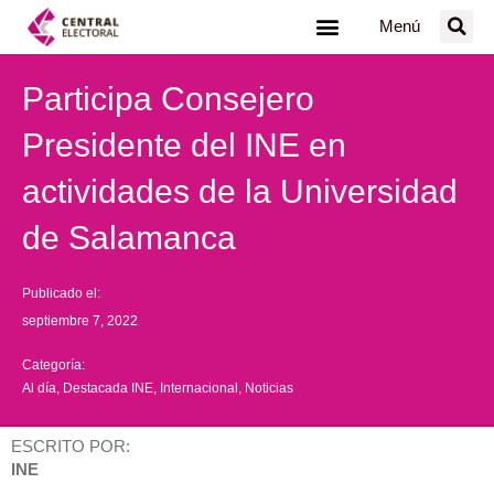
Ir
Menú
al
contenido
Participa Consejero
Presidente del INE en
actividades de la Universidad
de Salamanca
Publicado el:
septiembre 7, 2022
Categoría:
Al día
,
Destacada INE
,
Internacional
,
Noticias
ESCRITO POR:
INE