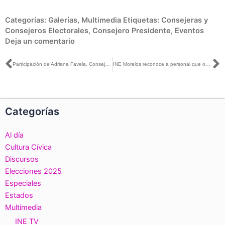
Categorías:
Galerías
,
Multimedia
Etiquetas:
Consejeras y
Consejeros Electorales
,
Consejero Presidente
,
Eventos
Deja un comentario
Ant
S
Participación de Adriana Favela, Consejera del Instituto Nacional Electoral en la Feria del Libro en Español y el Festival Literario LéaLA realizada en Los Ángeles, California
INE Morelos reconoce a personal que optó por el programa especial de retiro voluntario
Categorías
Al día
Cultura Cívica
Discursos
Elecciones 2025
Especiales
Estados
Multimedia
INE TV