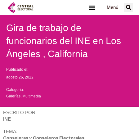
Ir
Menú
al
contenido
Gira de trabajo de
funcionarios del INE en Los
Ángeles , California
Publicado el:
agosto 26, 2022
Categoría:
Galerías
,
Multimedia
ESCRITO POR:
INE
TEMA:
Consejeras y Consejeros Electorales