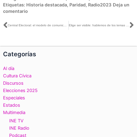
Etiquetas:
Historia destacada
,
Paridad
,
Radio2023
Deja un
comentario
Ant
S
Central Electoral: el modelo de comunicación política
Elige ser visible: hablemos de los temas que les interesan a las y los jóvenes
Categorías
Al día
Cultura Cívica
Discursos
Elecciones 2025
Especiales
Estados
Multimedia
INE TV
INE Radio
Podcast