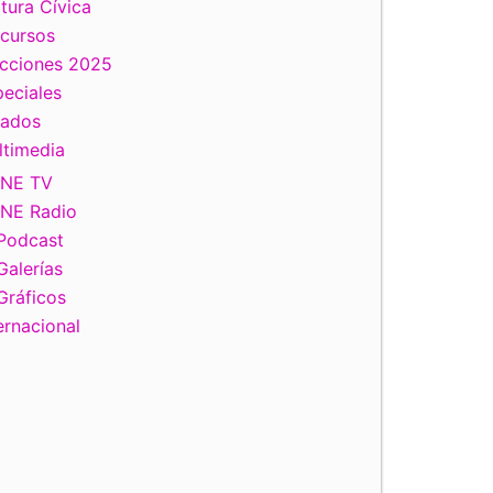
tura Cívica
scursos
ecciones 2025
eciales
tados
ltimedia
INE TV
INE Radio
Podcast
Galerías
Gráficos
ernacional