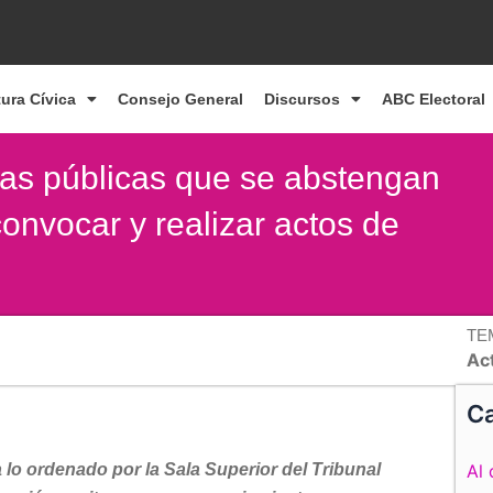
tura Cívica
Consejo General
Discursos
ABC Electoral
ras públicas que se abstengan
 convocar y realizar actos de
TE
Ac
Ca
lo ordenado por la Sala Superior del Tribunal
Al 