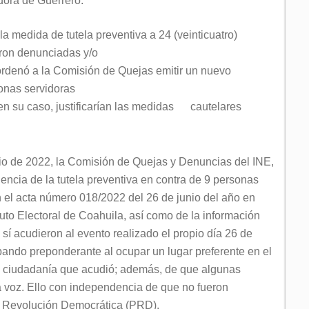
ora de Guerrero.
la medida de tutela preventiva a 24 (veinticuatro)
eron denunciadas y/o
 ordenó a la Comisión de Quejas emitir un nuevo
onas servidoras
 en su caso, justificarían las medidas cautelares
lio de 2022, la Comisión de Quejas y Denuncias del INE,
encia de la tutela preventiva en contra de 9 personas
 el acta número 018/2022 del 26 de junio del año en
tituto Electoral de Coahuila, así como de la información
 sí acudieron al evento realizado el propio día 26 de
ipando preponderante al ocupar un lugar preferente en el
a ciudadanía que acudió; además, de que algunas
a voz. Ello con independencia de que no fueron
a Revolución Democrática (PRD).