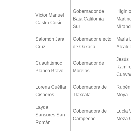
Gobernador de
Higini
Víctor Manuel
Baja California
Martín
Castro Cosío
Sur
Mirand
Salomón Jara
Gobernador electo
María 
Cruz
de Oaxaca
Alcald
Jesús
Cuauhtémoc
Gobernador de
Ramír
Blanco Bravo
Morelos
Cueva
Lorena Cuéllar
Gobernadora de
Rubén
Cisneros
Tlaxcala
Moya
Layda
Gobernadora de
Lucía V
Sansores San
Campeche
Meza 
Román