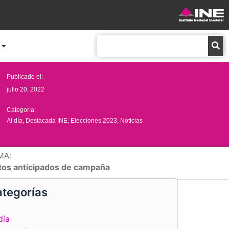
Buscar
Publicado el:
julio 20, 2022
Categoría:
Al día
,
Destacada INE
,
Elecciones 2023
,
Noticias
MA:
tos anticipados de campaña
tegorías
día