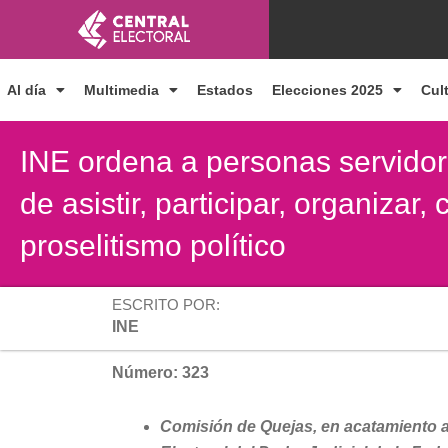
Ir
al
contenido
Al día
Multimedia
Estados
Elecciones 2025
Cul
INE ordena a personas servido
de asistir, participar, organizar,
proselitismo político
ESCRITO POR:
INE
Número: 323
Comisión de Quejas, en acatamiento a 